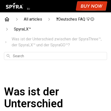
EU
All articles
❓Deutsches FAQ 💡😊
SpyraLX™
Was ist der Unterschied zwischen der SpyraThree™,
der SpyraLX™ und der SpyraGO™?
Search
Was ist der
Unterschied