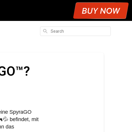
Search
aGO™?
Deine SpyraGO
💦 befindet, mit
nn das