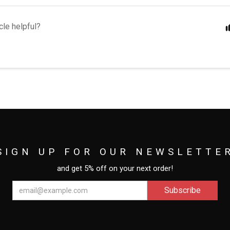
cle helpful?
SIGN UP FOR OUR NEWSLETTE
and get 5% off on your next order!