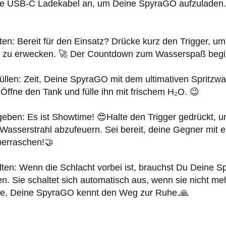
rte USB-C Ladekabel an, um Deine SpyraGO aufzuladen
ten
: Bereit für den Einsatz? Drücke kurz den Trigger, 
zu erwecken. 🚀 Der Countdown zum Wasserspaß beginn
üllen
: Zeit, Deine SpyraGO mit dem ultimativen Spritzwa
Öffne den Tank und fülle ihn mit frischem H₂O. 😉
 geben
: Es ist Showtime! 😍Halte den Trigger gedrückt, 
Wasserstrahl abzufeuern. Sei bereit, deine Gegner mit e
erraschen!🤝
lten
: Wenn die Schlacht vorbei ist, brauchst Du Deine 
n. Sie schaltet sich automatisch aus, wenn sie nicht meh
ge, Deine SpyraGO kennt den Weg zur Ruhe.🙏