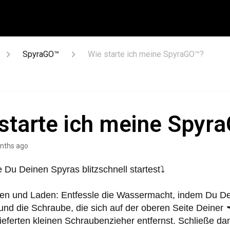
SpyraGO™
Wie starte ich meine SpyraGO™?
starte ich meine Spyr
nths ago
ie Du Deinen Spyras blitzschnell startest⤵️
ken und Laden
: Entfessle die Wassermacht, indem Du 
nd die Schraube, die sich auf der oberen Seite Deiner 
ieferten kleinen Schraubenzieher entfernst. Schließe da