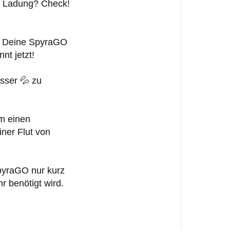
. Ladung? Check!
um Deine SpyraGO
t jetzt!
sser 💦 zu
um einen
iner Flut von
SpyraGO nur kurz
r benötigt wird.