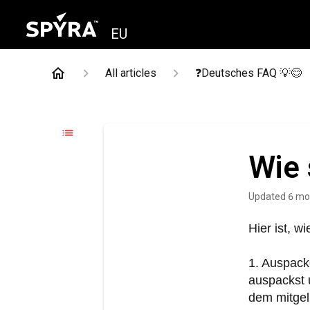
EU
All articles
❓Deutsches FAQ 💡😊
Wie 
Updated
6 mo
Hier ist, w
1. Auspac
auspackst u
dem mitgel